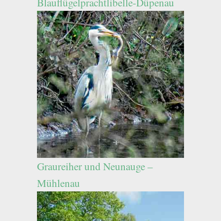
Blauflügelprachtlibelle-Düpenau
Graureiher und Neunauge –
Mühlenau