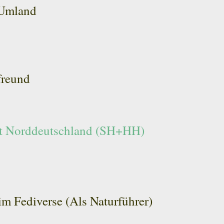
 Umland
freund
eist Norddeutschland (SH+HH)
im Fediverse (Als Naturführer)