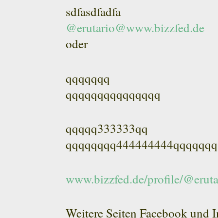
sdfasdfadfa
@erutario@www.bizzfed.de
oder
qqqqqqq
qqqqqqqqqqqqqqq
qqqqq333333qq
qqqqqqqq444444444qqqqqqq
www.bizzfed.de/profile/@eruta
Weitere Seiten Facebook und I